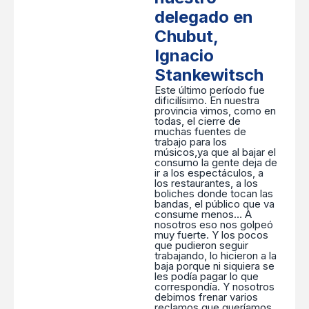
delegado en
Chubut,
Ignacio
Stankewitsch
Este último período fue
dificilísimo. En nuestra
provincia vimos, como en
todas, el cierre de
muchas fuentes de
trabajo para los
músicos,ya que al bajar el
consumo la gente deja de
ir a los espectáculos, a
los restaurantes, a los
boliches donde tocan las
bandas, el público que va
consume menos… A
nosotros eso nos golpeó
muy fuerte. Y los pocos
que pudieron seguir
trabajando, lo hicieron a la
baja porque ni siquiera se
les podía pagar lo que
correspondía. Y nosotros
debimos frenar varios
reclamos que queríamos