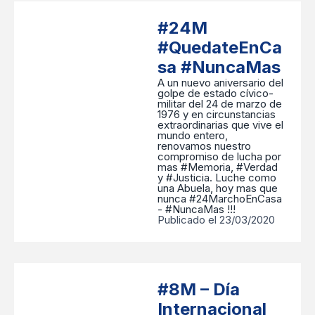
#24M
#QuedateEnCa
sa #NuncaMas
A un nuevo aniversario del
golpe de estado cívico-
militar del 24 de marzo de
1976 y en circunstancias
extraordinarias que vive el
mundo entero,
renovamos nuestro
compromiso de lucha por
mas #Memoria, #Verdad
y #Justicia. Luche como
una Abuela, hoy mas que
nunca #24MarchoEnCasa
- #NuncaMas !!!
Publicado el 23/03/2020
#8M – Día
Internacional