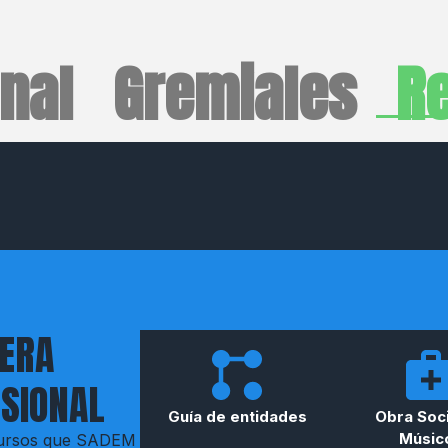
onal
Gremiales
R
RERA
SIONAL
Guía de entidades
Obra Soci
Músic
ecursos que SADEM