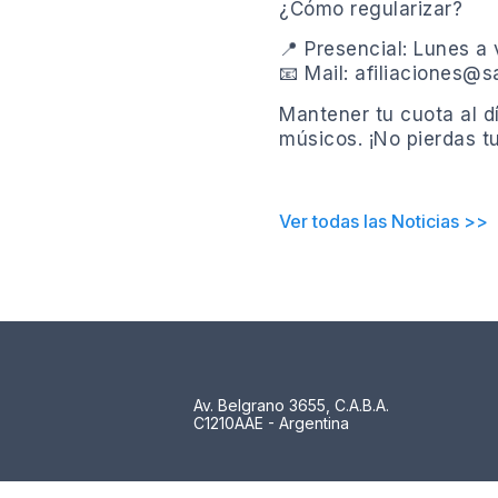
​¿Cómo regularizar?
📍 Presencial: Lunes a 
📧 Mail: afiliaciones@
​Mantener tu cuota al 
músicos. ¡No pierdas t
Ver todas las Noticias >>
Av. Belgrano 3655, C.A.B.A.
C1210AAE - Argentina