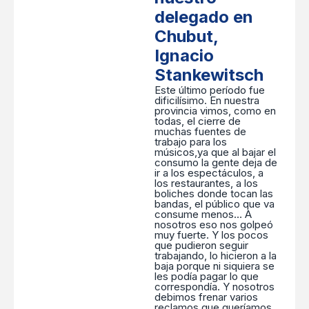
delegado en
Chubut,
Ignacio
Stankewitsch
Este último período fue
dificilísimo. En nuestra
provincia vimos, como en
todas, el cierre de
muchas fuentes de
trabajo para los
músicos,ya que al bajar el
consumo la gente deja de
ir a los espectáculos, a
los restaurantes, a los
boliches donde tocan las
bandas, el público que va
consume menos… A
nosotros eso nos golpeó
muy fuerte. Y los pocos
que pudieron seguir
trabajando, lo hicieron a la
baja porque ni siquiera se
les podía pagar lo que
correspondía. Y nosotros
debimos frenar varios
reclamos que queríamos