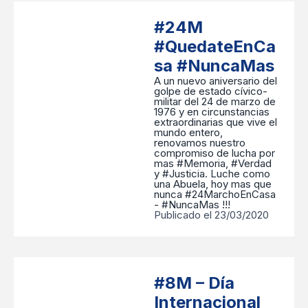
#24M
#QuedateEnCa
sa #NuncaMas
A un nuevo aniversario del
golpe de estado cívico-
militar del 24 de marzo de
1976 y en circunstancias
extraordinarias que vive el
mundo entero,
renovamos nuestro
compromiso de lucha por
mas #Memoria, #Verdad
y #Justicia. Luche como
una Abuela, hoy mas que
nunca #24MarchoEnCasa
- #NuncaMas !!!
Publicado el 23/03/2020
#8M – Día
Internacional