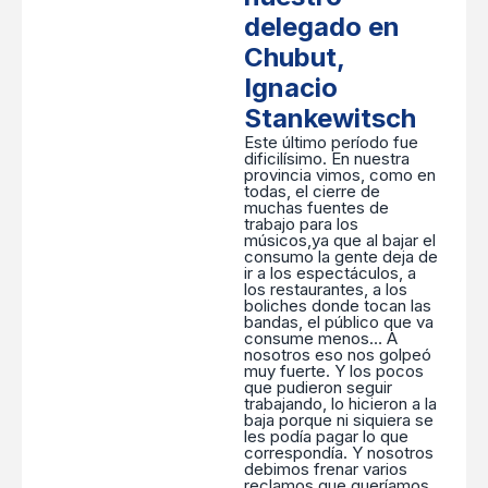
delegado en
Chubut,
Ignacio
Stankewitsch
Este último período fue
dificilísimo. En nuestra
provincia vimos, como en
todas, el cierre de
muchas fuentes de
trabajo para los
músicos,ya que al bajar el
consumo la gente deja de
ir a los espectáculos, a
los restaurantes, a los
boliches donde tocan las
bandas, el público que va
consume menos… A
nosotros eso nos golpeó
muy fuerte. Y los pocos
que pudieron seguir
trabajando, lo hicieron a la
baja porque ni siquiera se
les podía pagar lo que
correspondía. Y nosotros
debimos frenar varios
reclamos que queríamos