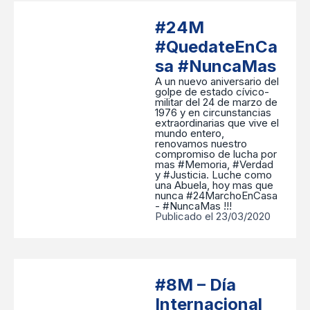
#24M
#QuedateEnCa
sa #NuncaMas
A un nuevo aniversario del
golpe de estado cívico-
militar del 24 de marzo de
1976 y en circunstancias
extraordinarias que vive el
mundo entero,
renovamos nuestro
compromiso de lucha por
mas #Memoria, #Verdad
y #Justicia. Luche como
una Abuela, hoy mas que
nunca #24MarchoEnCasa
- #NuncaMas !!!
Publicado el 23/03/2020
#8M – Día
Internacional