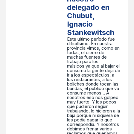
delegado en
Chubut,
Ignacio
Stankewitsch
Este último período fue
dificilísimo. En nuestra
provincia vimos, como en
todas, el cierre de
muchas fuentes de
trabajo para los
músicos,ya que al bajar el
consumo la gente deja de
ir a los espectáculos, a
los restaurantes, a los
boliches donde tocan las
bandas, el público que va
consume menos… A
nosotros eso nos golpeó
muy fuerte. Y los pocos
que pudieron seguir
trabajando, lo hicieron a la
baja porque ni siquiera se
les podía pagar lo que
correspondía. Y nosotros
debimos frenar varios
reclamos que queríamos