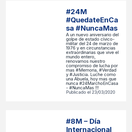
#24M
#QuedateEnCa
sa #NuncaMas
A un nuevo aniversario del
golpe de estado cívico-
militar del 24 de marzo de
1976 y en circunstancias
extraordinarias que vive el
mundo entero,
renovamos nuestro
compromiso de lucha por
mas #Memoria, #Verdad
y #Justicia. Luche como
una Abuela, hoy mas que
nunca #24MarchoEnCasa
- #NuncaMas !!!
Publicado el 23/03/2020
#8M – Día
Internacional