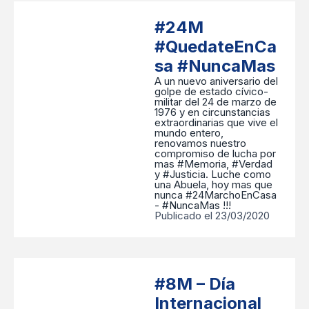
#24M
#QuedateEnCa
sa #NuncaMas
A un nuevo aniversario del
golpe de estado cívico-
militar del 24 de marzo de
1976 y en circunstancias
extraordinarias que vive el
mundo entero,
renovamos nuestro
compromiso de lucha por
mas #Memoria, #Verdad
y #Justicia. Luche como
una Abuela, hoy mas que
nunca #24MarchoEnCasa
- #NuncaMas !!!
Publicado el 23/03/2020
#8M – Día
Internacional