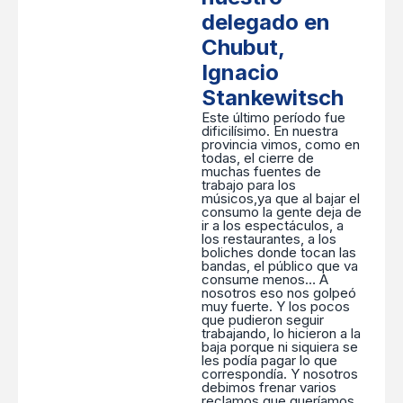
delegado en
Chubut,
Ignacio
Stankewitsch
Este último período fue
dificilísimo. En nuestra
provincia vimos, como en
todas, el cierre de
muchas fuentes de
trabajo para los
músicos,ya que al bajar el
consumo la gente deja de
ir a los espectáculos, a
los restaurantes, a los
boliches donde tocan las
bandas, el público que va
consume menos… A
nosotros eso nos golpeó
muy fuerte. Y los pocos
que pudieron seguir
trabajando, lo hicieron a la
baja porque ni siquiera se
les podía pagar lo que
correspondía. Y nosotros
debimos frenar varios
reclamos que queríamos