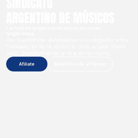
SINDICATO
ARGENTINO DE MÚSICOS
La fuerza organizada de los músicos
argentinos.
Representamos, defendemos y protegemos a los
trabajadores de la música en todo el país. Desde
1945, transformamos el arte en derechos.
Afiliate
Beneficios de alifiación