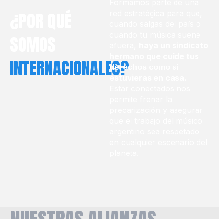
Formamos parte de una
¿POR QUÉ
red estratégica para que,
cuando salgas del país o
cuando tu música suene
SOMOS
afuera,
haya un sindicato
hermano que cuide tus
INTERNACIONALES?
derechos como si
estuvieras en casa.
Estar conectados nos
permite frenar la
precarización y asegurar
que el trabajo del músico
argentino sea respetado
en cualquier escenario del
planeta.