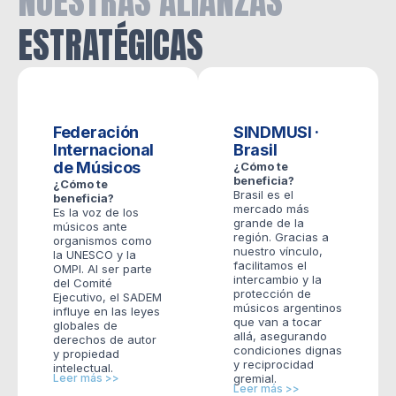
NUESTRAS ALIANZAS
ESTRATÉGICAS
Federación
SINDMUSI ·
Internacional
Brasil
de Músicos
¿Cómo te
beneficia?
¿Cómo te
Brasil es el
beneficia?
mercado más
Es la voz de los
grande de la
músicos ante
región. Gracias a
organismos como
nuestro vínculo,
la UNESCO y la
facilitamos el
OMPI. Al ser parte
intercambio y la
del Comité
protección de
Ejecutivo, el SADEM
músicos argentinos
influye en las leyes
que van a tocar
globales de
allá, asegurando
derechos de autor
condiciones dignas
y propiedad
y reciprocidad
intelectual.
Leer más >>
gremial.
Leer más >>