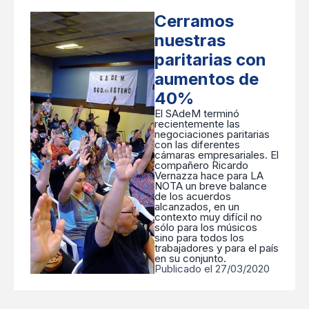
Cerramos
nuestras
paritarias con
aumentos de
40%
El SAdeM terminó
recientemente las
negociaciones paritarias
con las diferentes
cámaras empresariales. El
compañero Ricardo
Vernazza hace para LA
NOTA un breve balance
de los acuerdos
alcanzados, en un
contexto muy difícil no
sólo para los músicos
sino para todos los
trabajadores y para el país
en su conjunto.
Publicado el 27/03/2020