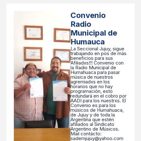
Convenio
Radio
Municipal de
Humauca
La Seccional Jujuy, sigue
trabajando en pos de más
beneficios para sus
Afiliadxs!!! Convenio con
la Radio Municipal de
Humahuaca para pasar
música de nuestros
agremiadxs en los
horarios que no hay
programación, esto
redundará en el cobro por
AADI para los nuestrxs. El
Convenio es para los
músicos de Humahuaca,
de Jujuy y de toda la
Argentina que estén
afiliados al Sindicato
Argentino de Músicos.
Mail contácto:
sademjujuy@yahoo.com