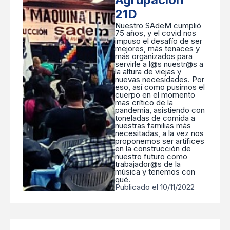
21D
Nuestro SAdeM cumplió
75 años, y el covid nos
impuso el desafío de ser
mejores, más tenaces y
más organizados para
servirle a l@s nuestr@s a
la altura de viejas y
nuevas necesidades. Por
eso, así como pusimos el
cuerpo en el momento
mas crítico de la
pandemia, asistiendo con
toneladas de comida a
nuestras familias más
necesitadas, a la vez nos
proponemos ser artífices
en la construcción de
nuestro futuro como
trabajador@s de la
música y tenemos con
qué.
Publicado el 10/11/2022