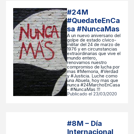
#24M
#QuedateEnCa
sa #NuncaMas
A un nuevo aniversario del
golpe de estado cívico-
militar del 24 de marzo de
1976 y en circunstancias
extraordinarias que vive el
mundo entero,
renovamos nuestro
compromiso de lucha por
mas #Memoria, #Verdad
y #Justicia. Luche como
una Abuela, hoy mas que
nunca #24MarchoEnCasa
- #NuncaMas !!!
Publicado el 23/03/2020
#8M – Día
Internacional