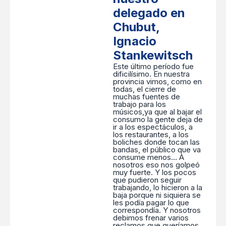
delegado en
Chubut,
Ignacio
Stankewitsch
Este último período fue
dificilísimo. En nuestra
provincia vimos, como en
todas, el cierre de
muchas fuentes de
trabajo para los
músicos,ya que al bajar el
consumo la gente deja de
ir a los espectáculos, a
los restaurantes, a los
boliches donde tocan las
bandas, el público que va
consume menos… A
nosotros eso nos golpeó
muy fuerte. Y los pocos
que pudieron seguir
trabajando, lo hicieron a la
baja porque ni siquiera se
les podía pagar lo que
correspondía. Y nosotros
debimos frenar varios
reclamos que queríamos