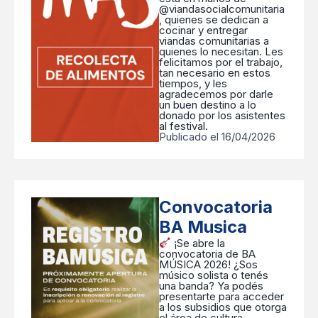
@viandasocialcomunitaria
, quienes se dedican a
cocinar y entregar
viandas comunitarias a
quienes lo necesitan. Les
felicitamos por el trabajo,
tan necesario en estos
tiempos, y les
agradecemos por darle
un buen destino a lo
donado por los asistentes
al festival.
Publicado el 16/04/2026
Convocatoria
BA Musica
¡Se abre la
convocatoria de BA
MÚSICA 2026! ¿Sos
músico solista o tenés
una banda? Ya podés
presentarte para acceder
a los subsidios que otorga
el área de cultura,